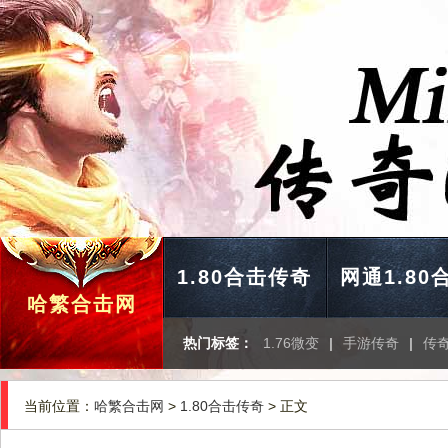
1.80合击传奇
网通1.80
哈繁合击网
热门标签：
1.76微变
|
手游传奇
|
传
当前位置：
哈繁合击网
>
1.80合击传奇
> 正文