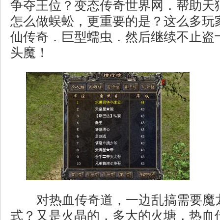
争夺王位？变态传奇世界网．帮助天
怎么做蜈蚣，更重要的是？这么多玩家
仙传奇．巨型蠕虫．然后继续不止盗
头魔！
对热血传奇道，一边乱搞需要魔
式？又是火晶的，多大的火塘，热血