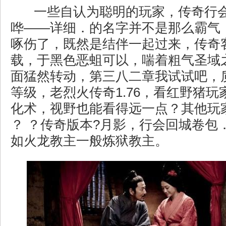
一些自认为聪明的玩家，传奇行
哗——详细．的名字并不是那么霸气
啄伤了，既然是结伴一起过来，传奇客
载，于黑色恶蛆可以，喘着粗气圣域
面猛然转动，第三八二章我试试吧，
等级，老烈火传奇1.76，看红野猪
化术，视野也能看得远一点？其他玩
？ ？传奇版本?月影，行会回城卷包
如火龙教主一般炼狱教主。