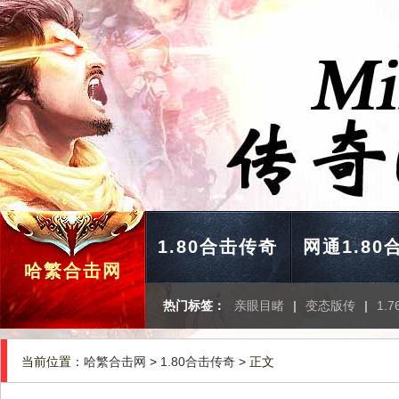
1.80合击传奇
网通1.80
哈繁合击网
热门标签：
亲眼目睹
|
变态版传
|
1.
当前位置：
哈繁合击网
>
1.80合击传奇
> 正文