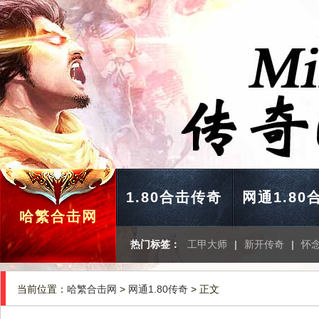
1.80合击传奇
网通1.80
哈繁合击网
热门标签：
工甲大师
|
新开传奇
|
怀念
当前位置：
哈繁合击网
>
网通1.80传奇
> 正文