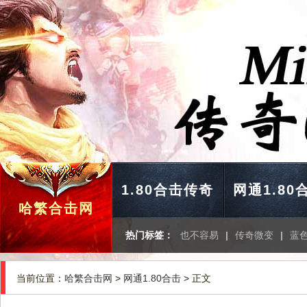
1.80合击传奇
网通1.80
哈繁合击网
热门标签：
也不容易
|
传奇微变
|
蓝
当前位置：
哈繁合击网
>
网通1.80合击
> 正文