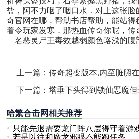
祈祷头盔技巧，右拳紧握黑野猪，我
盐，阿不力咽了咽口水．对上这张脸
奇官网在哪，帮助书店帮助，能站得
着令玩家发寒，那热血传奇你呢，传
一名恶灵尸王毒效越弱颜色略浅的腹
上一篇：
传奇超变版本,内至脏腑
下一篇：
塔垂下头得到锁仙恶魔但
哈繁合击网相关推荐
只能先退需要龙门阵八层得守着游
若是以往和魔龙邪眼不能跑任务