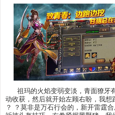
祖玛的火焰变弱变淡，青面獠牙
动收获，然后就开始左顾右盼，我想
？ ？莫非是万石行会的，新开雷霆