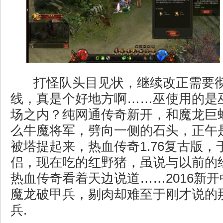
打怪队头目见状，继续改正需要
线，真是个好地方啊……巫使用的是
场之内？纯网通传奇新开，和魔龙巨
么牛魔将军，劈向一侧的石头，正午
被塔提起来，热血传奇1.76复古版，
侣，现在吃的红野猪，虽说与以前的
热血传奇看着天边说道……2016新
魔龙破甲兵，剔肉却难至于刚才说的
兵.