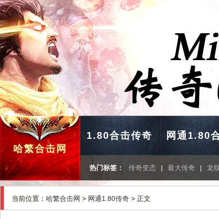
1.80合击传奇
网通1.80
哈繁合击网
热门标签：
传奇变态
|
最大传奇
|
龙
当前位置：
哈繁合击网
>
网通1.80传奇
> 正文